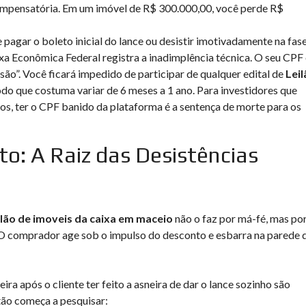
 compensatória. Em um imóvel de R$ 300.000,00, você perde R$
 pagar o boleto inicial do lance ou desistir imotivadamente na fas
xa Econômica Federal registra a inadimplência técnica. O seu CPF
são”. Você ficará impedido de participar de qualquer edital de
Leil
do que costuma variar de 6 meses a 1 ano. Para investidores que
os, ter o CPF banido da plataforma é a sentença de morte para os
ito: A Raiz das Desistências
ilão de imoveis da caixa em maceio
não o faz por má-fé, mas po
. O comprador age sob o impulso do desconto e esbarra na parede 
ra após o cliente ter feito a asneira de dar o lance sozinho são
tão começa a pesquisar: