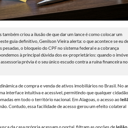
as também criou a ilusão de que dar um lance é como colocar um
ste guia definitivo, Genilson Vieira alerta: o que acontece se eu d
as pesadas, o bloqueio do CPF no sistema federal e a cobrança
espondemos à principal dúvida dos ex-proprietários: quando o imóve
 assessoria prévia é o seu único escudo contra a ruína financeira no
inâmica de compra e venda de ativos imobiliários no Brasil. No a
 interface intuitiva e acessível, permitindo que qualquer cidadã
omadas em todo o território nacional. Em Alagoas, o acesso ao
leil
mão. Contudo, essa facilidade de acesso gerou um efeito colateral
busca da casa própria acessam o portal, filtram as opções de
leilão