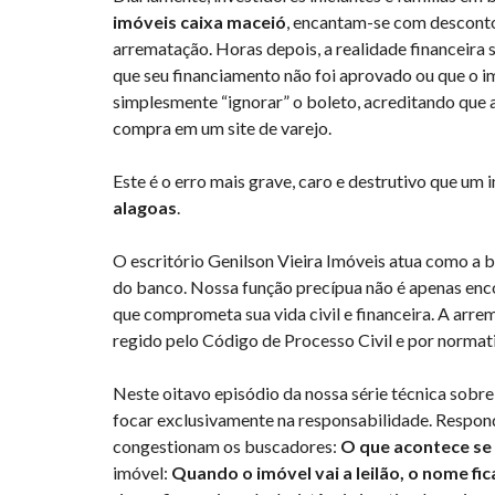
imóveis caixa maceió
, encantam-se com desconto
arrematação. Horas depois, a realidade financeira 
que seu financiamento não foi aprovado ou que o i
simplesmente “ignorar” o boleto, acreditando que 
compra em um site de varejo.
Este é o erro mais grave, caro e destrutivo que u
alagoas
.
O escritório Genilson Vieira Imóveis atua como a b
do banco. Nossa função precípua não é apenas enco
que comprometa sua vida civil e financeira. A arr
regido pelo Código de Processo Civil e por normat
Neste oitavo episódio da nossa série técnica sobre
focar exclusivamente na responsabilidade. Respo
congestionam os buscadores:
O que acontece se 
imóvel:
Quando o imóvel vai a leilão, o nome fic