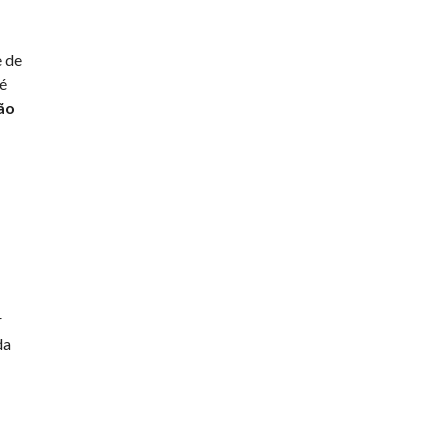
e de
 é
ão
r
da