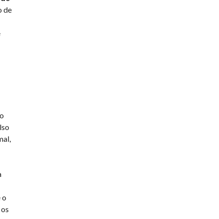
o de
e
vo
lso
mal,
a
 o
 os