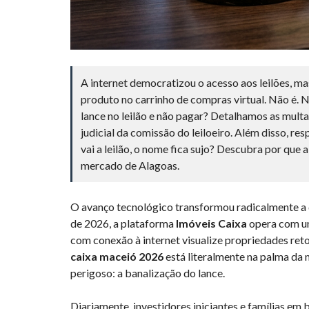
A internet democratizou o acesso aos leilões, m
produto no carrinho de compras virtual. Não é. Ne
lance no leilão e não pagar? Detalhamos as mult
judicial da comissão do leiloeiro. Além disso, r
vai a leilão, o nome fica sujo? Descubra por que a
mercado de Alagoas.
O avanço tecnológico transformou radicalmente a d
de 2026, a plataforma
Imóveis Caixa
opera com uma
com conexão à internet visualize propriedades ret
caixa maceió 2026
está literalmente na palma da 
perigoso: a banalização do lance.
Diariamente, investidores iniciantes e famílias em 