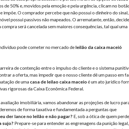
s de 50% e, movidos pela emoção e pela urgência, clicam no botã
se impõe. O comprador percebe que não possui o dinheiro do sinal,
móvel possui passivos não mapeados. O arrematante, então, decid
a compra será cancelada sem maiores consequências, tal qual uma
m indivíduo pode cometer no mercado de
leilão da caixa maceió
arreira de contenção entre o impulso do cliente e o sistema puniti
ntrar a oferta, mas impedir que o nosso cliente dê um passo em fa
ematação de uma
casa de leilao caixa maceio
é um ato jurídico for
ivas rigorosas da Caixa Econômica Federal.
 avaliação imobiliária, vamos abandonar as projeções de lucro par
nderemos de forma taxativa e fundamentada a perguntas que
eu der lance no leilão e não pagar?
E, sob a ótica de quem perde
a sujo?
Prepare-se para entender as engrenagens da punição legal,