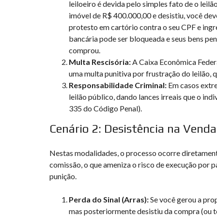
leiloeiro é devida pelo simples fato de o leil
imóvel de R$ 400.000,00 e desistiu, você deve
protesto em cartório contra o seu CPF e ingr
bancária pode ser bloqueada e seus bens pe
comprou.
Multa Rescisória:
A Caixa Econômica Federal 
uma multa punitiva por frustração do leilão,
Responsabilidade Criminal:
Em casos extre
leilão público, dando lances irreais que o i
335 do Código Penal).
Cenário 2: Desistência na Venda
Nestas modalidades, o processo ocorre diretamente
comissão, o que ameniza o risco de execução por pa
punição.
Perda do Sinal (Arras):
Se você gerou a prop
mas posteriormente desistiu da compra (ou te