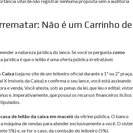
portância vital de não registrar nenhuma proposta sem a auditoria
rrematar: Não é um Carrinho de
ender a natureza jurídica do lance. Se você se pergunta
como
ta jurídica é que o leilão é uma oferta pública irretratável.
s Caixa
(seja no site de um leiloeiro oficial durante a 1ª ou 2ª praça,
l X Imóveis da Caixa) e confirma o seu lance, você está assinando
e venda. Você atesta, sob as penas da lei, que leu o edital, visto
ônus e, imperativamente, que possui os recursos financeiros lícitos
tipulados.
a
casa de leilão da caixa em maceió
da vitrine pública. O banco
 a máquina de vendas para atender exclusivamente a você. O sist
te 5%) e, se for o caso, da comissão do leiloeiro (5%).