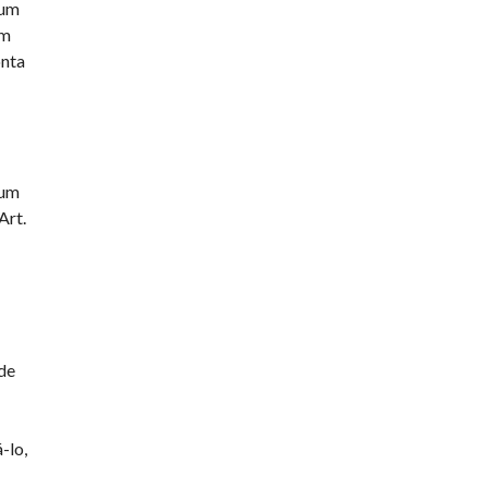
 um
um
onta
 um
Art.
 de
-lo,