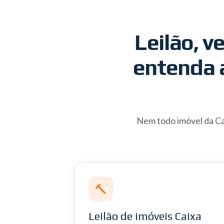
Leilão, v
entenda 
Nem todo imóvel da Ca
🔨
Leilão de imóveis Caixa