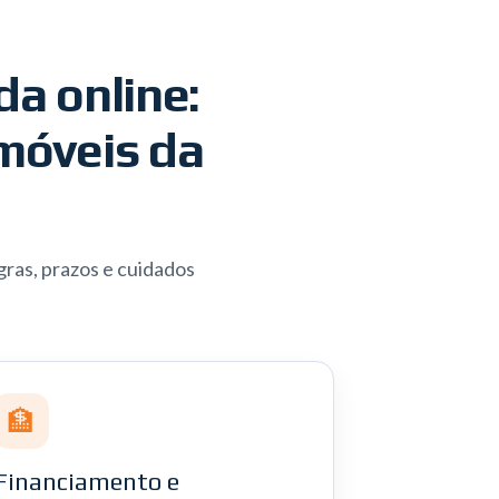
da online:
móveis da
ras, prazos e cuidados
🏦
Financiamento e