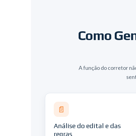
Como Geni
A função do corretor nã
sent
📄
Análise do edital e das
regras