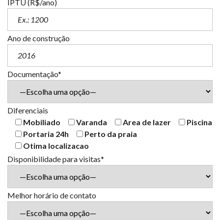
IPTU (R$/ano)
Ano de construção
Documentação*
Diferenciais
Mobiliado
Varanda
Area de lazer
Piscina
Portaria 24h
Perto da praia
Otima localizacao
Disponibilidade para visitas*
Melhor horário de contato