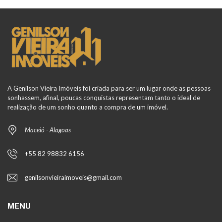
at
e
ar
s
b
e
A
o
p
o
p
k
A Genilson Vieira Imóveis foi criada para ser um lugar onde as pessoas
sonhassem, afinal, poucas conquistas representam tanto o ideal de
realização de um sonho quanto a compra de um imóvel.
Maceió - Alagoas
+55 82 98832 6156
genilsonvieiraimoveis@gmail.com
MENU