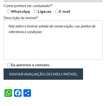
Como prefere ser contatado?*
WhatsApp
Ligacao
E-mail
Descrição do imóvel*
Eu autorizo o contato.
W
F
S
h
ac
h