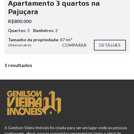
Apartamento 3 quartos na
Pajuçara
R$800.000
Quartos:
3
Banheiros:
2
Tamanho da propriedade:
87 mt²
COMPARAR
DETALHES
10 meses atrás
1 resultados
A Genilson Vieira Imóveis foi criada para ser um lugar onde as pessoas
sonhassem, afinal, poucas conquistas representam tanto o ideal de