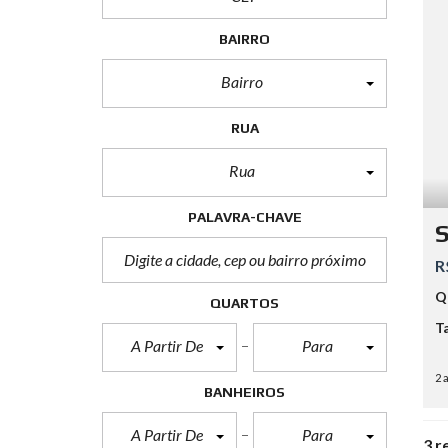
BAIRRO
Bairro
RUA
Rua
PALAVRA-CHAVE
S
R
Q
QUARTOS
T
A Partir De
Para
2 
BANHEIROS
A Partir De
Para
3 r