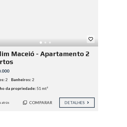
dim Maceió - Apartamento 2
rtos
.000
os:
2
Banheiros:
2
o da propriedade:
51 mt²
COMPARAR
DETALHES
 atrás