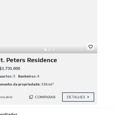
t. Peters Residence
$1.731.000
uartos:
3
Banheiros:
4
amanho da propriedade:
136 mt²
COMPARAR
DETALHES
anos atrás
esultados