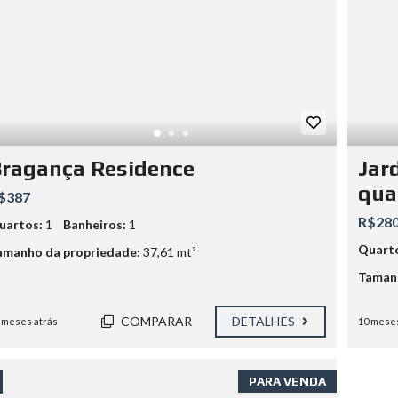
ragança Residence
Jar
qua
$387
R$280
uartos:
1
Banheiros:
1
Quart
amanho da propriedade:
37,61 mt²
Tamanh
COMPARAR
DETALHES
 meses atrás
10 meses
PARA VENDA