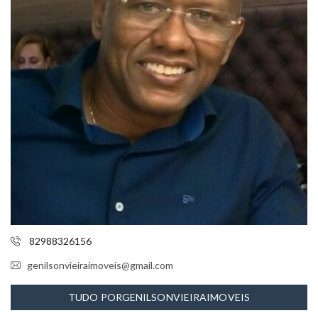
82988326156
genilsonvieiraimoveis@gmail.com
TUDO PORGENILSONVIEIRAIMOVEIS