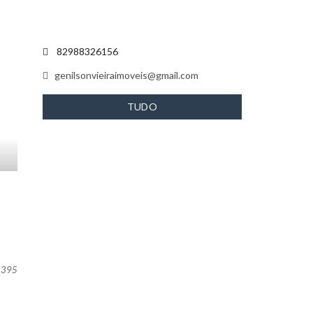
82988326156
genilsonvieiraimoveis@gmail.com
TUDO
PORGENILSONVIEIRAIMOVEIS
395