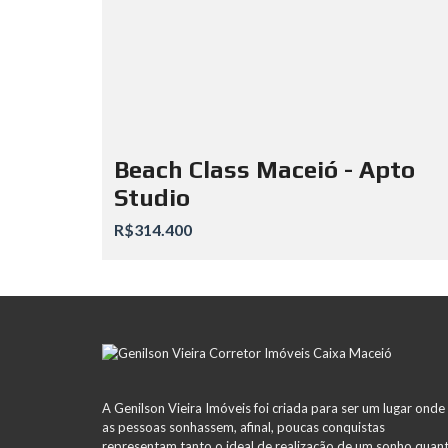
Beach Class Maceió - Apto
Studio
R$314.400
A Genilson Vieira Imóveis foi criada para ser um lugar onde
as pessoas sonhassem, afinal, poucas conquistas
representam tanto o ideal de realização de um sonho quan