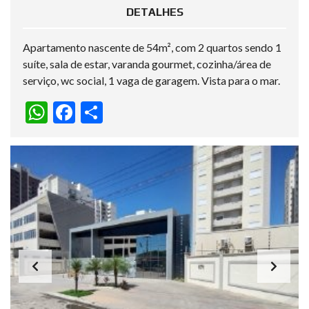
DETALHES
Apartamento nascente de 54m², com 2 quartos sendo 1
suíte, sala de estar, varanda gourmet, cozinha/área de
serviço, wc social, 1 vaga de garagem. Vista para o mar.
W
F
S
h
ac
h
at
e
ar
s
b
e
A
o
p
o
p
k