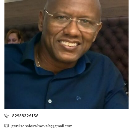
82988326156
genilsonvieiraimoveis@gmail.com