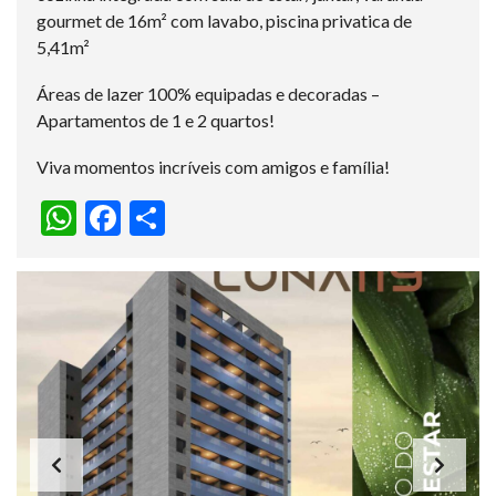
gourmet de 16m² com lavabo, piscina privatica de
5,41m²
Áreas de lazer 100% equipadas e decoradas –
Apartamentos de 1 e 2 quartos!
Viva momentos incríveis com amigos e família!
W
F
S
h
ac
h
at
e
ar
s
b
e
A
o
p
o
p
k