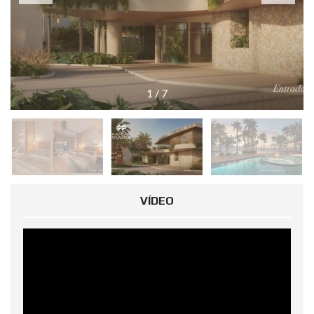
1
/
7
VÍDEO