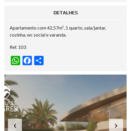
DETALHES
Apartamento com 42,57m², 1 quarto, sala/jantar,
cozinha, wc social e varanda.
Ref. 103
W
F
S
h
ac
h
at
e
ar
s
b
e
A
o
p
o
p
k